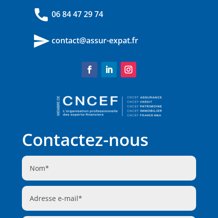
phone
06 84 47 29 74
send
contact@assur-expat.fr
Contactez-nous