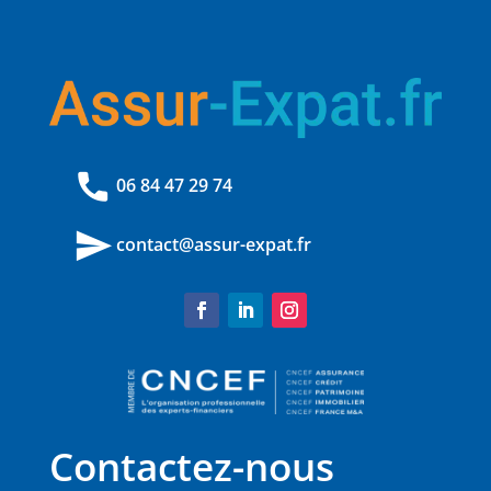
phone
06 84 47 29 74
send
contact@assur-expat.fr
Contactez-nous